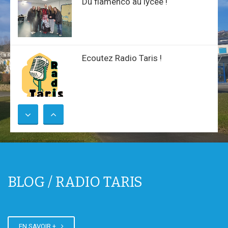
Du flamenco au lycée !
Ecoutez Radio Taris !
Campagne de financement
participatif
BLOG / RADIO TARIS
INSCRIPTIONS MINI-STAGES
2025-2026
EN SAVOIR +