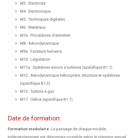
M3 : Electricité
M4 : Electronique
M5 : Techniques digitales
M6 : Matériaux
M7a : Procédures d'entretien
M8 : Aérondynamique
M9a : Facteurs humains
M10 : Législation
M11a : Systèmes avions à turbines (spécifique
B1.1
)
M12 : Aérodynamique hélicoptère, structure et systèmes
(spécifique
B1.3
)
M15 : Turbine à gaz
M17 : Hélice (spécifique
B1.1
)
Date de formation:
Formation modulaire
: Le passage de chaque module
indépendamment est désormais possible selon le planning annuel