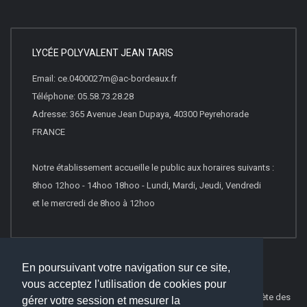
LYCÉE POLYVALENT JEAN TARIS
Email: ce.0400027m@ac-bordeaux.fr
Téléphone: 05.58.73.28.28
Adresse: 365 Avenue Jean Dupaya, 40300 Peyrehorade
FRANCE
Notre établissement accueille le public aux horaires suivants :
8hoo 12hoo - 14hoo 18hoo - Lundi, Mardi, Jeudi, Vendredi
et le mercredi de 8hoo à 12hoo
En poursuivant votre navigation sur ce site,
vous acceptez l'utilisation de cookies pour
© 2016
Websco Innovations
-
Mentions Légales
-
Liste Complète des
gérer votre session et mesurer la